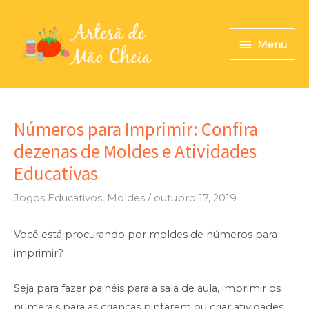
Ir
para
Menu
Menu
o
conteúdo
Números para Imprimir: Confira
dezenas de Moldes e Atividades
Educativas
Jogos Educativos
,
Moldes
/
outubro 17, 2019
Você está procurando por moldes de números para
imprimir?
Seja para fazer painéis para a sala de aula, imprimir os
numerais para as crianças pintarem ou criar atividades