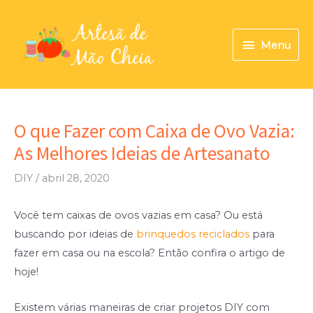
Ir
para
Menu
Menu
o
conteúdo
O que Fazer com Caixa de Ovo Vazia:
As Melhores Ideias de Artesanato
DIY
/
abril 28, 2020
Você tem caixas de ovos vazias em casa? Ou está
buscando por ideias de
brinquedos reciclados
para
fazer em casa ou na escola? Então confira o artigo de
hoje!
Existem várias maneiras de criar projetos DIY com