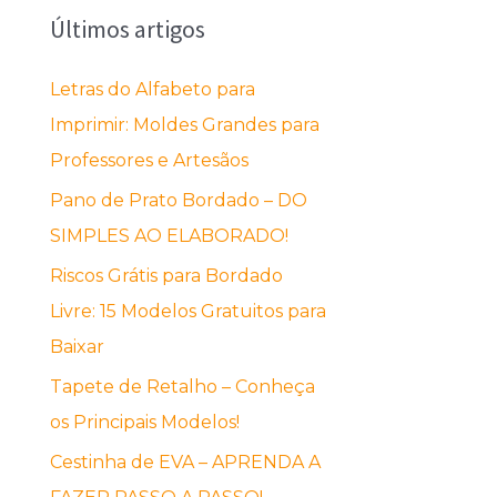
Últimos artigos
q
u
Letras do Alfabeto para
i
Imprimir: Moldes Grandes para
s
Professores e Artesãos
a
Pano de Prato Bordado – DO
r
SIMPLES AO ELABORADO!
p
o
Riscos Grátis para Bordado
r
Livre: 15 Modelos Gratuitos para
:
Baixar
Tapete de Retalho – Conheça
os Principais Modelos!
Cestinha de EVA – APRENDA A