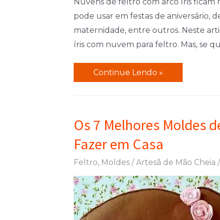
Nuvens de feltro com arco íris ficam
pode usar em festas de aniversário, 
maternidade, entre outros. Neste art
íris com nuvem para feltro. Mas, se 
Como
Continue Lendo »
Fazer
Nuvens
de
Os 7 Melhores Moldes de
Feltro
Fazer em Casa
com
Arco
Feltro
,
Moldes
/
Artesã de Mão Cheia
Íris:
Molde
e
DIY