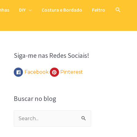
Pesquis
nhas
DIY
Costura e Bordado
Feltro
Siga-me nas Redes Sociais!
Facebook
Pinterest
Buscar no blog
P
e
s