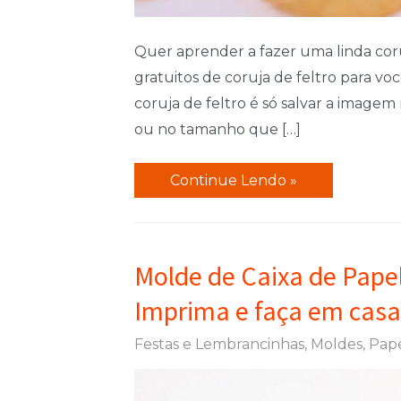
Quer aprender a fazer uma linda coru
gratuitos de coruja de feltro para vo
coruja de feltro é só salvar a imag
ou no tamanho que […]
Coruja
Continue Lendo »
de
Feltro
com
Molde de Caixa de Pape
Molde:
Imprima e faça em casa
5
Moldes
Festas e Lembrancinhas
,
Moldes
,
Pap
Fáceis
para