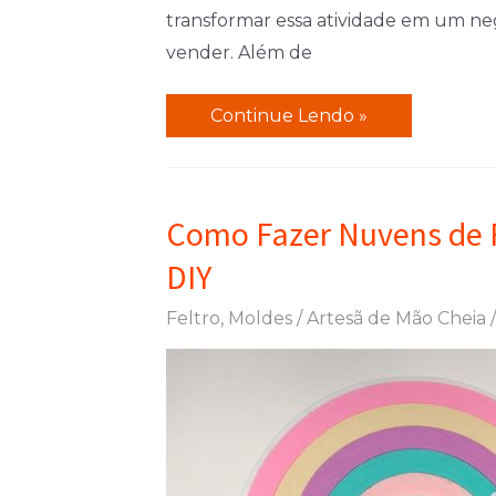
transformar essa atividade em um ne
vender. Além de
Molde
Continue Lendo »
de
Caixa
de
Como Fazer Nuvens de Fe
Papel
DIY
para
Lembrancinhas:
Feltro
,
Moldes
/
Artesã de Mão Cheia
Imprima
e
faça
em
casa!