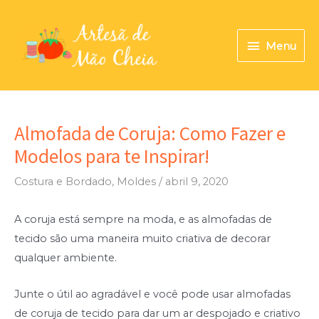
Ir
para
Menu
Menu
o
conteúdo
Almofada de Coruja: Como Fazer e
Modelos para te Inspirar!
Costura e Bordado
,
Moldes
/
abril 9, 2020
A coruja está sempre na moda, e as almofadas de
tecido são uma maneira muito criativa de decorar
qualquer ambiente.
Junte o útil ao agradável e você pode usar almofadas
de coruja de tecido para dar um ar despojado e criativo